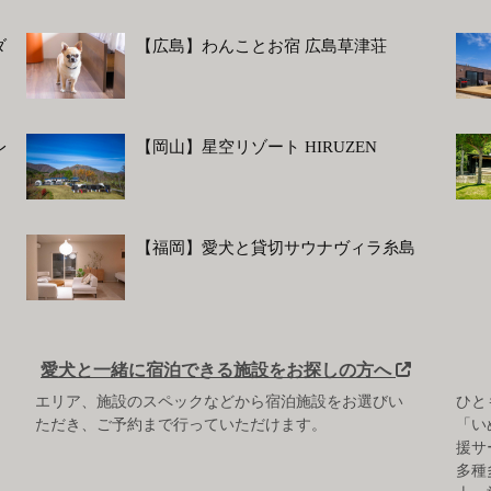
ダ
【広島】わんことお宿 広島草津荘
レ
【岡山】星空リゾート HIRUZEN
【福岡】愛犬と貸切サウナヴィラ糸島
愛犬と一緒に宿泊できる施設をお探しの方へ
エリア、施設のスペックなどから宿泊施設をお選びい
ひと
ただき、ご予約まで行っていただけます。
「い
援サ
多種