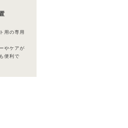
置
ト用の専用
ーやケアが
も便利で