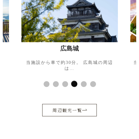
とれたて元気市 広島店
辺
当施設から車で約20分。広島市内の複数
の…
周辺観光一覧