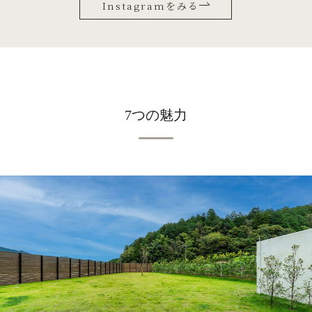
Instagramをみる
ッグラン
BBQコンロもあるからテラスでBBQ
店も多く
するのもいいね！ 犬のおやつはマル
なれば
シェがあって食べ放題
サンはとに
かく広いドッグランがお気に入りで
う。 悪
何回も外に行きたがってました
ド
バ
ッグファーストで最高なヴィラでし
7つの魅力
、余が認
た
@resort.glamping_com
@inu_yado.official #ドッグヴィラ
泊まれる
広島#リゾグラ#いぬやど