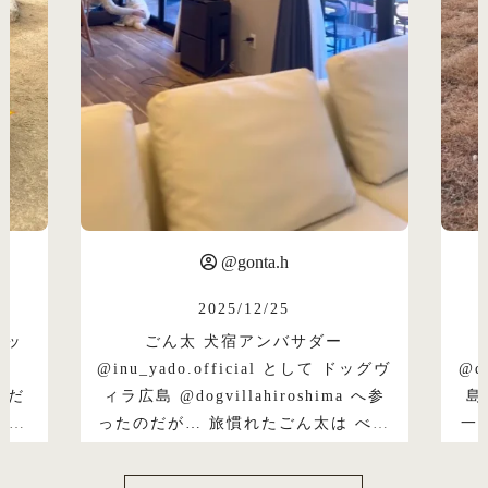
@san_goldenretriever
2025/12/27
ー
広島旅行で泊まったのはこちら
て ドッグヴ
@dogvillahiroshima ドッグヴィラ広
へ参
島 全犬種OKで広ーいドッグラン！
一緒にベッドで寝ることもOKだから
……最初
家みたいにリラックスできる
サ
ウナ好きには嬉しいサウナ完備